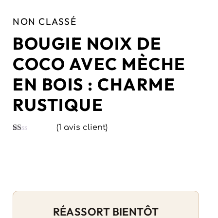
NON CLASSÉ
BOUGIE NOIX DE
COCO AVEC MÈCHE
EN BOIS : CHARME
RUSTIQUE
(
1
avis client)
Noté
1
1.00
sur
5
basé
sur
notation
client
RÉASSORT BIENTÔT