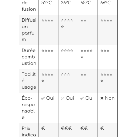
de
52°C
26°C
65°C
66°C
fusion
Diffusi
⭐⭐⭐⭐
⭐⭐⭐⭐
⭐⭐
⭐⭐⭐⭐
on
⭐
parfu
m
Durée
⭐⭐⭐⭐
⭐⭐⭐⭐
⭐⭐⭐⭐
⭐⭐⭐
comb
⭐
ustion
Facilit
⭐⭐⭐⭐
⭐⭐⭐
⭐⭐
⭐⭐⭐⭐
é
⭐
⭐
usage
Éco-
✅ Oui
✅ Oui
✅ Oui
❌ Non
respo
nsabl
e
Prix
€
€€€
€€
€
indica