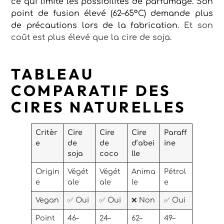
ce qui limite les possibilités de parfumage. Son
point de fusion élevé (62–65°C) demande plus
de précautions lors de la
fabrication
. Et son
coût est plus élevé que la cire de soja.
TABLEAU
COMPARATIF DES
CIRES NATURELLES
Critèr
Cire
Cire
Cire
Paraff
e
de
de
d’abei
ine
soja
coco
lle
Origin
Végét
Végét
Anima
Pétrol
e
ale
ale
le
e
Vegan
✅ Oui
✅ Oui
❌ Non
✅ Oui
Point
46–
24–
62–
49–