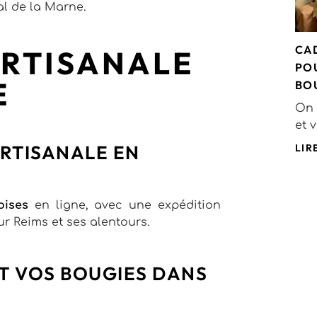
al de la Marne.
CA
ARTISANALE
PO
E
BO
On 
et 
RTISANALE EN
LIR
oises
en ligne, avec une expédition
ur Reims et ses alentours.
T VOS BOUGIES DANS