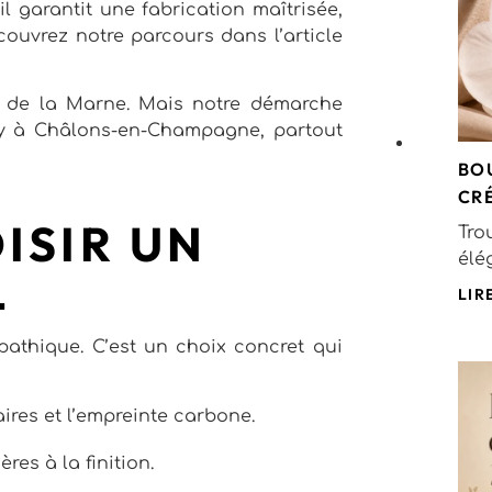
l garantit une fabrication maîtrisée,
écouvrez notre parcours dans l’article
r de la Marne. Mais notre démarche
y à Châlons-en-Champagne, partout
BO
CR
ISIR UN
Tro
élé
L
LIR
pathique. C’est un choix concret qui
aires et l’empreinte carbone.
res à la finition.