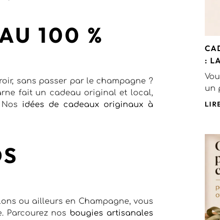
AU 100 %
CA
: 
Vou
rroir, sans passer par le champagne ?
un 
ne fait un cadeau original et local,
LIR
r. Nos
idées de cadeaux originaux à
OS
lons ou ailleurs en Champagne, vous
ne. Parcourez nos
bougies artisanales