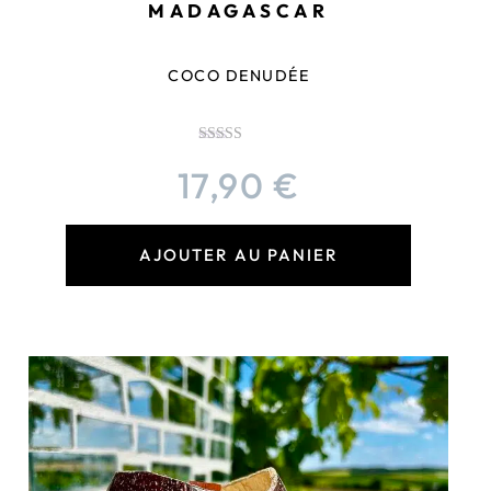
MADAGASCAR
COCO DENUDÉE
Note
5.00
17,90
€
sur 5
AJOUTER AU PANIER