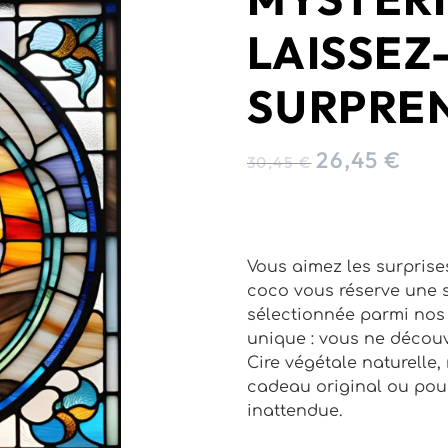
LAISSEZ
SURPREN
26,45
€
30,45
€
Vous aimez les surprise
coco vous réserve une 
sélectionnée parmi nos 
unique : vous ne découv
Cire végétale naturelle
cadeau original ou pour
inattendue.