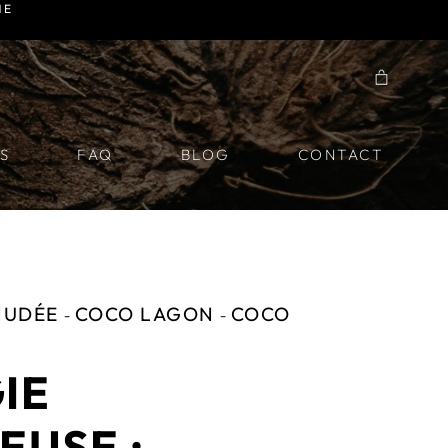
NE
S
FAQ
BLOG
CONTACT
NUDÉE
COCO LAGON
COCO
-
-
IE
EUSE :