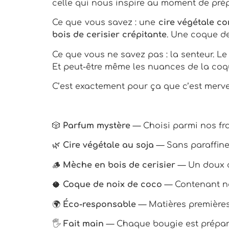
celle qui nous inspire au moment de pr
Ce que vous savez : une
cire végétale c
bois de cerisier crépitante
. Une coque de
Ce que vous ne savez pas : la senteur. Le
Et peut-être même les nuances de la coq
C’est exactement pour ça que c’est merve
🎲
Parfum mystère
— Choisi parmi nos fra
🌿
Cire végétale au soja
— Sans paraffine
🪵
Mèche en bois de cerisier
— Un doux c
🥥
Coque de noix de coco
— Contenant na
🌍
Éco-responsable
— Matières premières 
🖐
Fait main
— Chaque bougie est prépar