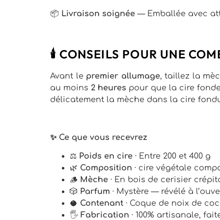
📦
Livraison soignée
— Emballée avec atte
🕯️ CONSEILS POUR UNE CO
Avant le
premier allumage
, taillez la m
au moins
2 heures
pour que la cire fonde
délicatement la mèche dans la cire fondu
✨ Ce que vous recevrez
⚖️
Poids en cire
· Entre 200 et 400 g
🌿
Composition
· cire végétale compo
🪵
Mèche
· En bois de cerisier crép
🎲
Parfum
· Mystère — révélé à l’ouve
🥥
Contenant
· Coque de noix de coc
🖐
Fabrication
· 100% artisanale, fai