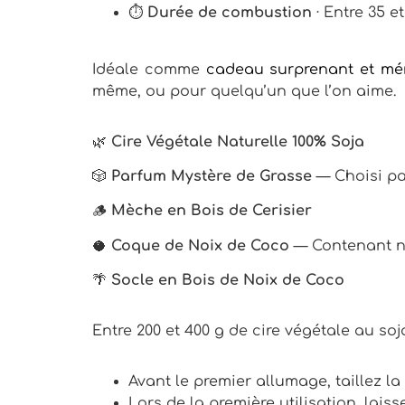
⏱
Durée de combustion
· Entre 35 e
Idéale comme
cadeau surprenant et mé
même, ou pour quelqu’un que l’on aime.
🌿
Cire Végétale Naturelle 100% Soja
🎲
Parfum Mystère de Grasse
— Choisi par
🪵
Mèche en Bois de Cerisier
🥥
Coque de Noix de Coco
— Contenant nat
🌴
Socle en Bois de Noix de Coco
Entre 200 et 400 g de cire végétale au soj
Avant le premier allumage, taillez l
Lors de la première utilisation, lai