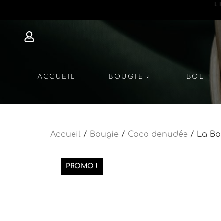
L
ACCUEIL
BOUGIE
BOL
Accueil
/
Bougie
/
Coco denudée
/ La Bo
PROMO !