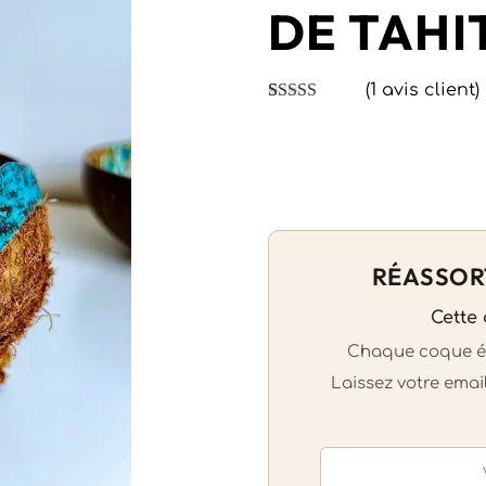
DE TAHI
(
1
avis client)
Noté
1
5.00
sur
5 basé sur
notation
client
RÉASSOR
Cette 
Chaque coque éta
Laissez votre emai