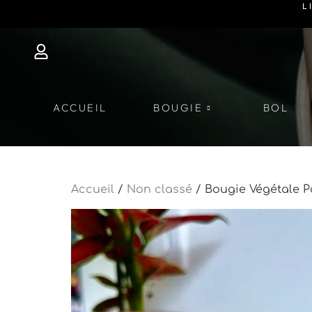
L
ACCUEIL
BOUGIE
BOL
Accueil
/
Non classé
/ Bougie Végétale P