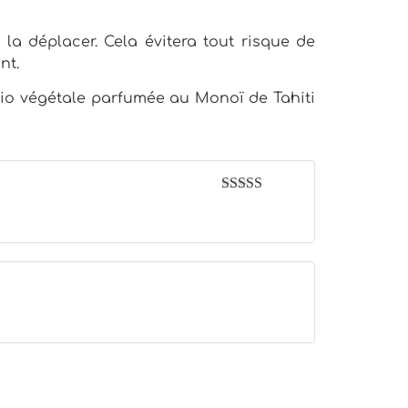
la déplacer. Cela évitera tout risque de
nt.
bio végétale parfumée au Monoï de Tahiti
Note
5
sur 5