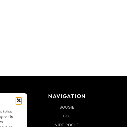
NAVIGATION
BOUGIE
s telles
BOL
pareils.
es
VIDE POCHE